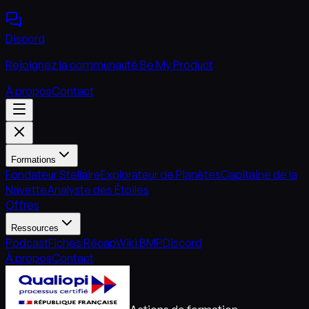
Discord
Rejoignez la communauté Be My Product
À propos
Contact
Formations
Fondateur Stellaire
Explorateur de Planètes
Capitaine de la
Navette
Analyste des Étoiles
Offres
Ressources
Podcast
Fiches Récap
Wiki BMP
Discord
À propos
Contact